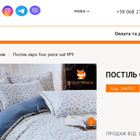
мова
+38 068 2
Оплата та 
ків
Постіль євро four piece suit №9
ПОСТІЛЬ 
Код: 144702
ПРОДАЖ ВІД: 