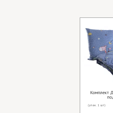
Відривні серветки Фрукти
Комплект Д
по
(упак. 1 шт)
Ціна опт за
(упак. 1 шт)
шт.:
117.00 грн