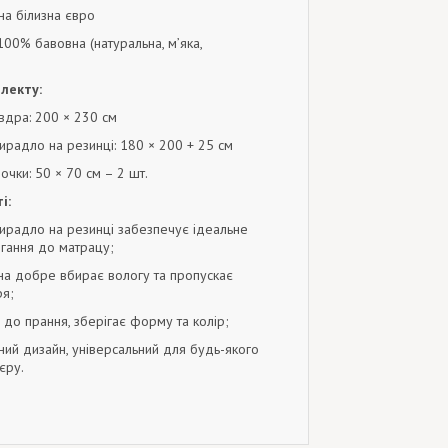
на білизна євро
00% бавовна (натуральна, м’яка,
лекту:
вдра: 200 × 230 см
ирадло на резинці: 180 × 200 + 25 см
очки: 50 × 70 см – 2 шт.
і:
ирадло на резинці забезпечує ідеальне
гання до матрацу;
на добре вбирає вологу та пропускає
ря;
е до прання, зберігає форму та колір;
ний дизайн, універсальний для будь-якого
’єру.