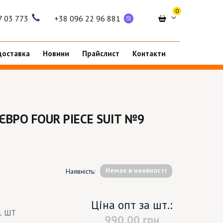
0
7 03 773
+38 096 22 96 881
доставка
Новини
Прайслист
Контакти
ЄВРО FOUR PIECE SUIT №9
Немає в наявності
Наявність:
Ціна опт за шт.:
1 ШТ
990.00
грн