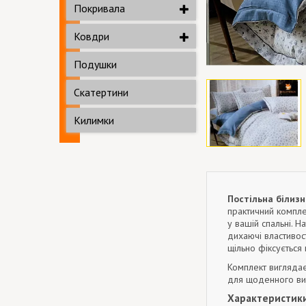
Покривала
Ковдри
Подушки
Скатертини
Килимки
Постільна білизн
практичний компле
у вашій спальні. Н
дихаючі властивост
щільно фіксується 
Комплект виглядає
для щоденного вик
Характеристики