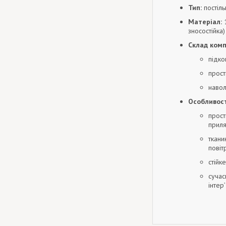
Тип:
постіль
Матеріал:
1
зносостійка)
Склад комп
підко
прост
навол
Особливост
прост
приля
ткани
повіт
стійк
сучас
інтер