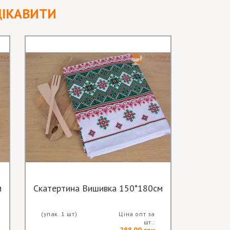
ЦІКАВИТИ
м
Скатертина Вишивка 150*180см
Ба
(упак. 1 шт)
Ціна опт за
(упак. 1 
шт.:
288.00 грн