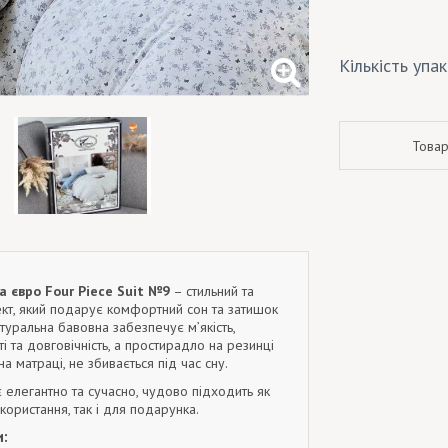
Кількість упа
Товар
а євро Four Piece Suit №9
– стильний та
кт, який подарує комфортний сон та затишок
атуральна бавовна забезпечує м’якість,
і та довговічність, а простирадло на резинці
на матраці, не збивається під час сну.
 елегантно та сучасно, чудово підходить як
ористання, так і для подарунка.
: