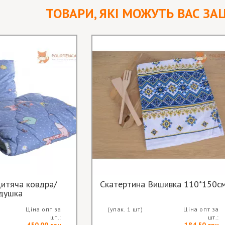
ТОВАРИ, ЯКІ МОЖУТЬ ВАС ЗА
итяча ковдра/
Скатертина Вишивка 110*150с
душка
Ціна опт за
(упак. 1 шт)
Ціна опт за
шт.:
шт.:
450.00 грн
184.50 грн