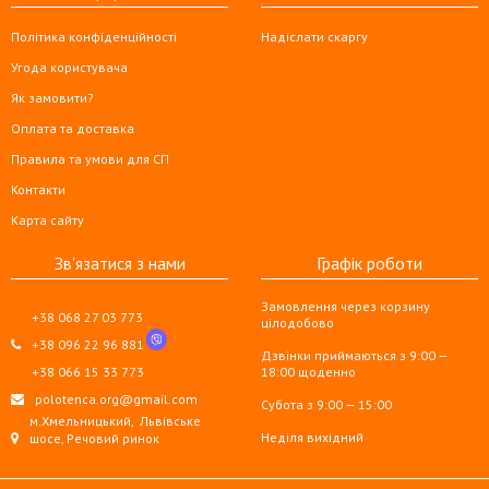
Політика конфіденційності
Надіслати скаргу
Угода користувача
Як замовити?
Оплата та доставка
Правила та умови для СП
Контакти
Карта сайту
Зв'язатися з нами
Графік роботи
Замовлення через корзину
+38 068 27 03 773
цілодобово
+38 096 22 96 881
Дзвінки приймаються з 9:00 —
+38 066 15 33 773
18:00 щоденно
polotenca.org@gmail.com
Субота з 9:00 — 15:00
м.Хмельницький,
Львівське
Неділя вихідний
шосе, Речовий ринок