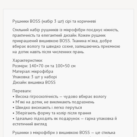
Рушники BOSS (набір 3 шт) сірі та коричневі
Стильний набір рушників із мікрофібри поєднує ніжність,
практичність та елегантний дизайн. Кожен рушник
прикрашений вишивкою BOSS. Тканина м’яка, добре
вбирає вологу та швидко сохне, залишаючись приємною
на дотик навіть після численних прань.
Характеристики:
Розміри: 140×70 см та 100×50 см
Матеріал: мікрофібра
Упаковка: 3 шт у наборі
Дизайн: вишивка BOSS
Переваги:
• Висока гігроскопічність — чудово вбирає вологу
• М’які на дотик, не викликають подразнень
• Швидко висихають і легко перуться
• Зберігають форму та колір після прання
• Ідеально підходять як подарунок — гарна упаковка й
естетичний вигляд
Рушники з мікрофібри з вишивкою BOSS — це стильна