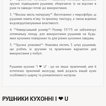
зручно підвішувати рушники, зберігаючи їх на відстані в
руки та завжди готові до використання.
3. **Висока якість матеріалу**: Виготовлені з мікрофібри, ці
рушники мають м'яку та приємну текстуру, а також відмінні
водовідштовхувальні властивості.
4. **Універсальний розмір**: Розмір 35*75 см забезпечує
оптимальну площу для використання рушників на будь-
яких кухонних поверхнях та для різних кухонних завдань.
5. **Зручна упаковка**: Упаковка містить 5 штук рушників,
що робить їх зручним та практичним варіантом для
використання у побуті.
Рушники кухонні "I ❤ U" - це не лише практичний, але й
естетично приємний аксесуар, який додасть вашій кухні
особливого шарму та романтичного настрою.
РУШНИКИ КУХОННІ I ❤ U