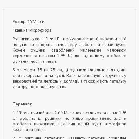
Розмір: 35*75 см
Тканина: мікрофібра
Рушники кухонні "I ❤ U" - це чудовий спосіб виразити свої
почуття та створити атмосферу любові на вашій кухні.
Кожен рушник оздоблений миленьким малюнком
сердечок та написом "I ❤ U", що надає йому особливої
романтичності та тепла.
З розміром 35 на 75 см, ці рушники ідеально підходять
для використання на кухні. Вони забезпечують зручність у
використанні та легкість у догляді, а також мають петельку
для зручного підвішування.
Переваги:
1. **Романтичний дизайн**: Малюнок сердечок та напис "I ❤
U" роблять ці рушники не лише практичними, але й
особливо виразними, надаючи вашій кухні атмосфери
кохання та тепла.
2. **Практична петелька**: Наявність петельки дозволяє