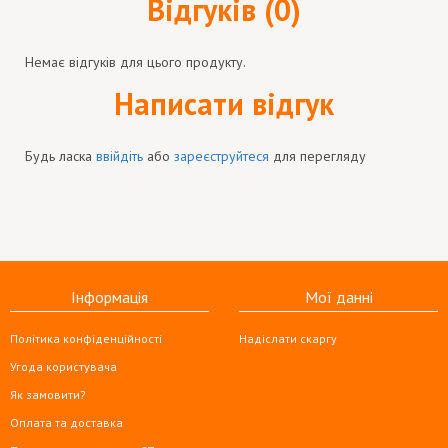
Відгуків (0)
Немає відгуків для цього продукту.
Написати відгук
Будь ласка
ввійдіть
або
зареєструйтеся
для перегляду
Інформація
Мої данні
Політика конфіденційності
Надіслати скаргу
Угода користувача
Як замовити?
Оплата та доставка