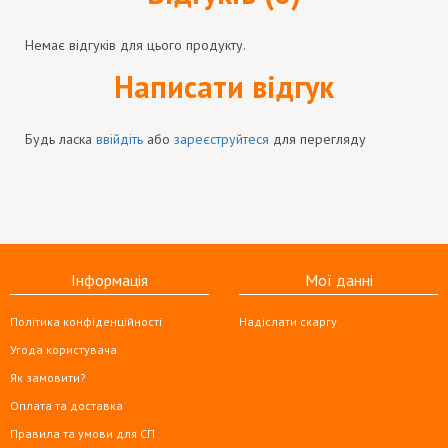
Немає відгуків для цього продукту.
Написати відгук
Будь ласка
ввійдіть
або
зареєструйтеся
для перегляду
Інформація
Мої данні
Політика конфіденційності
Надіслати скаргу
Угода користувача
Як замовити?
Оплата та доставка
Правила та умови для СП