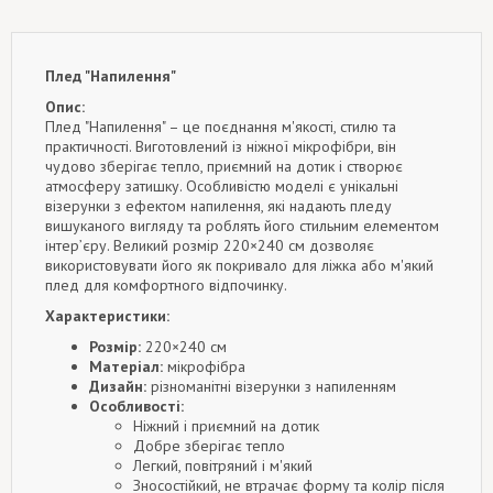
Плед "Напилення"
Опис:
Плед "Напилення" – це поєднання м'якості, стилю та
практичності. Виготовлений із ніжної мікрофібри, він
чудово зберігає тепло, приємний на дотик і створює
атмосферу затишку. Особливістю моделі є унікальні
візерунки з ефектом напилення, які надають пледу
вишуканого вигляду та роблять його стильним елементом
інтер’єру. Великий розмір 220×240 см дозволяє
використовувати його як покривало для ліжка або м'який
плед для комфортного відпочинку.
Характеристики:
Розмір:
220×240 см
Матеріал:
мікрофібра
Дизайн:
різноманітні візерунки з напиленням
Особливості:
Ніжний і приємний на дотик
Добре зберігає тепло
Легкий, повітряний і м'який
Зносостійкий, не втрачає форму та колір після