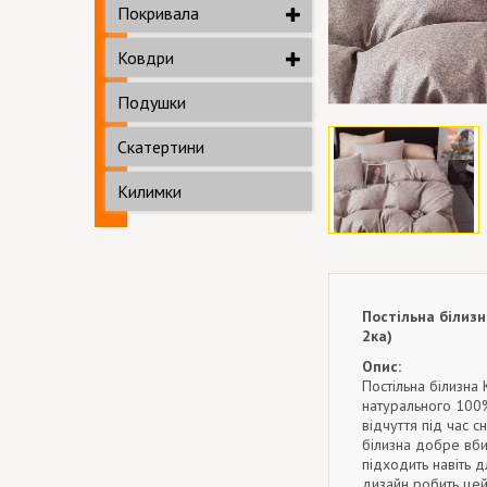
Покривала
Ковдри
Подушки
Скатертини
Килимки
Постільна білиз
2ка)
Опис:
Постільна білизна 
натурального 100%
відчуття під час с
білизна добре вби
підходить навіть д
дизайн робить це