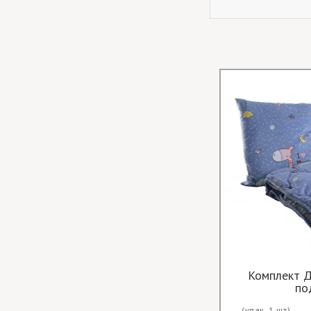
Відривні серветки Фрукти
Комплект Д
по
(упак. 1 шт)
Ціна опт за
(упак. 1 шт)