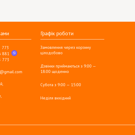
нами
Графік роботи
Замовлення через корзину
3 773
цілодобово
6 881
3 773
Дзвінки приймаються з 9:00 —
18:00 щоденно
g@gmail.com
й,
Субота з 9:00 — 15:00
,
Неділя вихідний