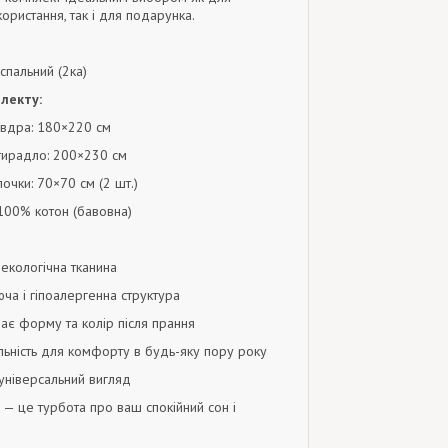
ористання, так і для подарунка.
пальний (2ка)
лекту:
вдра: 180×220 см
тирадло: 200×230 см
очки: 70×70 см (2 шт.)
00% котон (бавовна)
 екологічна тканина
юча і гіпоалергенна структура
є форму та колір після прання
льність для комфорту в будь-яку пору року
 універсальний вигляд
 — це турбота про ваш спокійний сон і