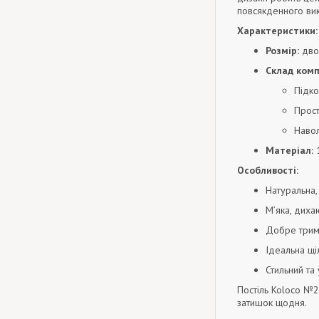
повсякденного вик
Характеристики:
Розмір:
двос
Склад комп
Підко
Прос
Навол
Матеріал:
1
Особливості:
Натуральна,
М’яка, диха
Добре трима
Ідеальна щі
Стильний та
Постіль Koloco №2
затишок щодня.