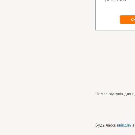
шт.:
117.00 грн
КУПИТИ
К
Немає відгуків для ц
Будь ласка
ввійдіть
а