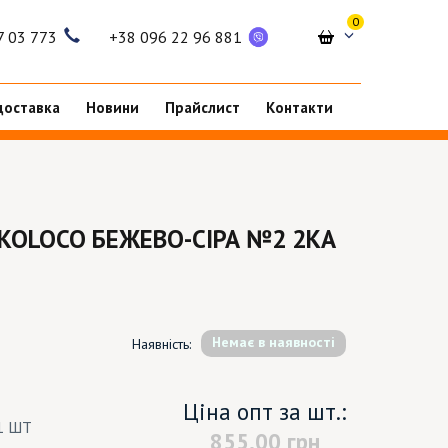
0
7 03 773
+38 096 22 96 881
доставка
Новини
Прайслист
Контакти
KOLOCO БЕЖЕВО-СІРА №2 2КА
Немає в наявності
Наявність:
Ціна опт за шт.:
1 ШТ
855.00
грн