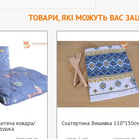
ТОВАРИ, ЯКІ МОЖУТЬ ВАС ЗА
итяча ковдра/
Скатертина Вишивка 110*150с
душка
Ціна опт за
(упак. 1 шт)
Ціна опт за