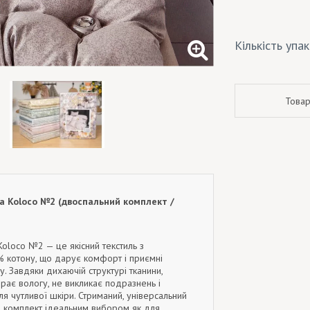
Кількість упа
Товар
на Koloco №2 (двоспальний комплект /
Koloco №2 — це якісний текстиль з
 котону, що дарує комфорт і приємні
ну. Завдяки дихаючій структурі тканини,
рає вологу, не викликає подразнень і
ля чутливої шкіри. Стриманий, універсальний
й комплект ідеальним вибором як для