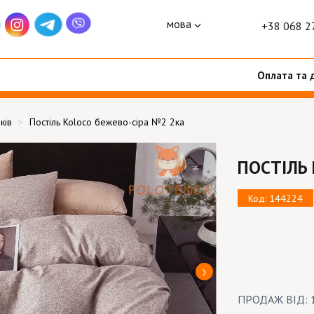
мова
+38 068 2
Оплата та 
ків
Постіль Koloco бежево-сіра №2 2ка
ПОСТІЛЬ 
Код: 144224
ПРОДАЖ ВІД: 