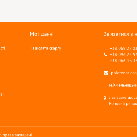
Мої данні
Зв'язатися з 
сті
Надіслати скаргу
+38 068 27 0
+38 096 22 9
+38 066 15 3
polotenca.or
м.Хмельницьки
СП
Львівське шосе
Речовий ринок
і права захищені.