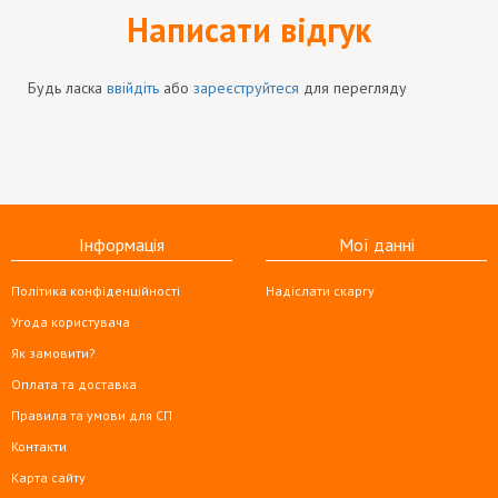
Написати відгук
Будь ласка
ввійдіть
або
зареєструйтеся
для перегляду
Інформація
Мої данні
Політика конфіденційності
Надіслати скаргу
Угода користувача
Як замовити?
Оплата та доставка
Правила та умови для СП
Контакти
Карта сайту