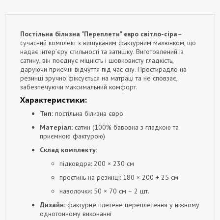
Постільна білизна "Переплети" євро
світло-сіра
–
сучасний комплект з вишуканим фактурним малюнком, що
надає інтер’єру стильності та затишку. Виготовлений із
сатину, він поєднує міцність і шовковисту гладкість,
даруючи приємні відчуття під час сну. Простирадло на
резинці зручно фіксується на матраці та не сповзає,
забезпечуючи максимальний комфорт.
Характеристики:
Тип:
постільна білизна євро
Матеріал:
сатин (100% бавовна з гладкою та
приємною фактурою)
Склад комплекту:
підковдра: 200 × 230 см
простинь на резинці: 180 × 200 + 25 см
наволочки: 50 × 70 см – 2 шт.
Дизайн:
фактурне плетене переплетення у ніжному
однотонному виконанні