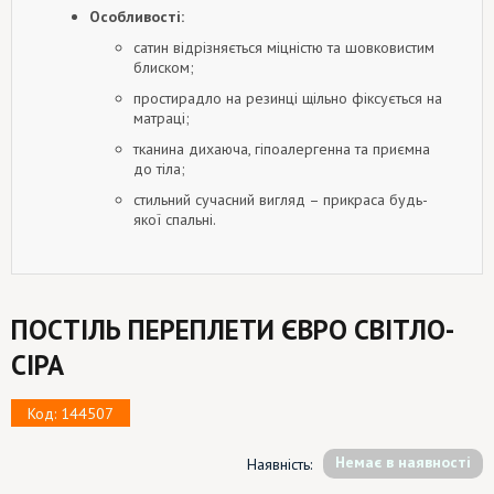
Особливості:
сатин відрізняється міцністю та шовковистим
блиском;
простирадло на резинці щільно фіксується на
матраці;
тканина дихаюча, гіпоалергенна та приємна
до тіла;
стильний сучасний вигляд – прикраса будь-
якої спальні.
ПОСТІЛЬ ПЕРЕПЛЕТИ ЄВРО СВІТЛО-
СІРА
Код: 144507
Немає в наявності
Наявність: